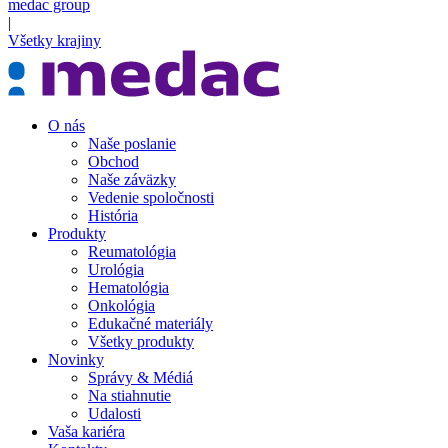
medac group
|
Všetky krajiny
O nás
Naše poslanie
Obchod
Naše záväzky
Vedenie spoločnosti
História
Produkty
Reumatológia
Urológia
Hematológia
Onkológia
Edukačné materiály
Všetky produkty
Novinky
Správy & Médiá
Na stiahnutie
Udalosti
Vaša kariéra