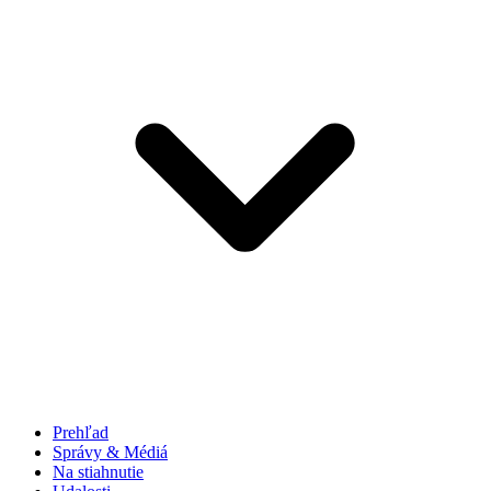
Prehľad
Správy & Médiá
Na stiahnutie